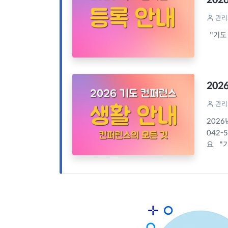
관리
"기도 컨
202
관리
2026
042-
요. "기