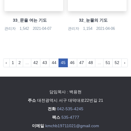
33_문을 여는 기도
32_눈물의 기도
관리자
1,542
2021-04-07
관리자
1,154
2021-04-06
‹
1
2
...
42
43
44
45
46
47
48
...
51
52
›
담임목사 : 백용현
주소
대전광역시 서구 대덕대로22번길 21
전화
042-535-4245
팩스
535-4777
이메일
kmchb19711021@gmail.com