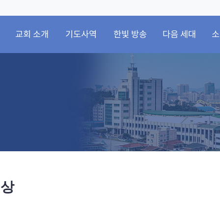
교회 소개
기도사역
한빛 방송
다음 세대
소
영상