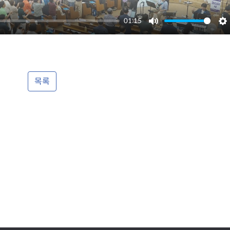
01:15
M
S
u
e
t
t
e
t
목록
i
n
g
s