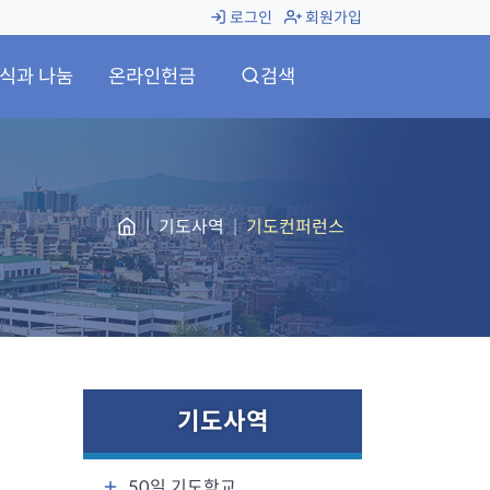
로그인
회원가입
식과 나눔
온라인헌금
검색
기도사역
기도컨퍼런스
기도사역
50일 기도학교