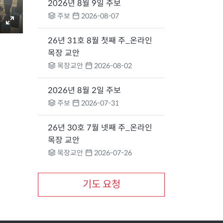
2026년 8월 9일 주보
주보
2026-08-07
E
26년 31호 8월 첫째 주_온라인
n
목장 교안
t
목장교안
2026-08-02
e
r
2026년 8월 2일 주보
f
주보
2026-07-31
u
l
26년 30호 7월 넷째 주_온라인
l
목장 교안
s
목장교안
2026-07-26
c
r
기도 요청
e
e
n