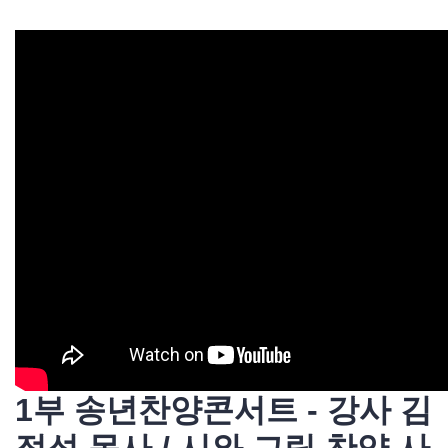
1부 송년찬양콘서트 - 강사 김
정석 목사 / 시와 그림 찬양 사