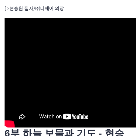
▷현승원 집사/㈜디쉐어 의장
6부 하늘 보물과 기도 - 현승