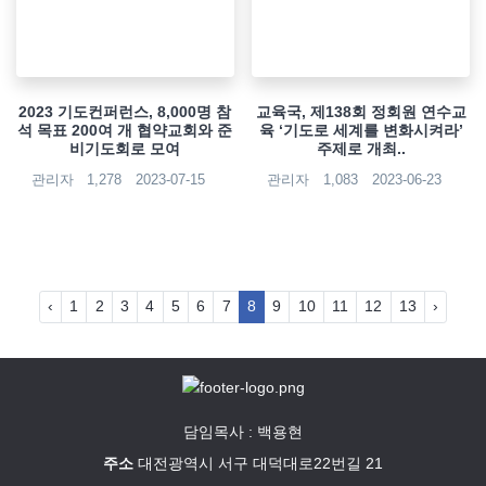
2023 기도컨퍼런스, 8,000명 참
교육국, 제138회 정회원 연수교
석 목표 200여 개 협약교회와 준
육 ‘기도로 세계를 변화시켜라’
비기도회로 모여
주제로 개최..
관리자
1,278
2023-07-15
관리자
1,083
2023-06-23
‹
1
2
3
4
5
6
7
8
9
10
11
12
13
›
담임목사 : 백용현
주소
대전광역시 서구 대덕대로22번길 21