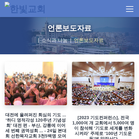
언론보도자료
소식과 나눔
언론보도자료
대전에 울려퍼진 회심의 기도 ...
[2023 기도컨퍼런스], 전국
‘하디 영적각성 120주년 기념성
1,000여 개 교회에서 5,000여 명
회’ 대전 편 - 부산, 강릉에 이어
이 참석해 ‘기도로 세계를 변화
세 번째 권역성회 ... - 24일 본대
시켜라’ 주제로 ‘100년 기도운
회 선한목자교회 3천5백명 모여
동’에 앞장서다