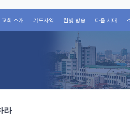
교회 소개
기도사역
한빛 방송
다음 세대
하라