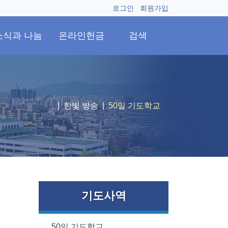
로그인
회원가입
소식과 나눔
온라인헌금
검색
한빛 방송
50일 기도학교
기도사역
50일 기도학교