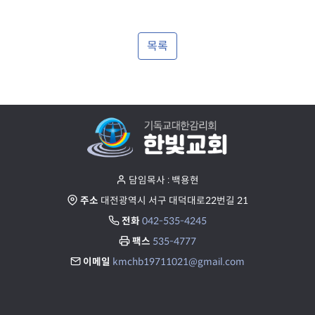
c
i
r
n
e
목록
g
e
s
n
담임목사 : 백용현
주소
대전광역시 서구 대덕대로22번길 21
전화
042-535-4245
팩스
535-4777
이메일
kmchb19711021@gmail.com