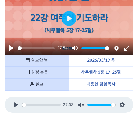
P
l
a
27:54
y
P
M
S
E
설교한 날
2026/03/19 목
l
u
e
n
a
t
t
t
성경 본문
사무엘하 5장 17-25절
y
e
t
e
설교
백용현 담임목사
i
r
n
f
g
u
27:53
P
M
S
s
l
l
u
e
l
a
t
t
s
y
e
t