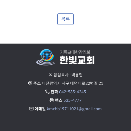
c
i
r
n
e
목록
g
e
s
n
담임목사 : 백용현
주소
대전광역시 서구 대덕대로22번길 21
전화
042-535-4245
팩스
535-4777
이메일
kmchb19711021@gmail.com