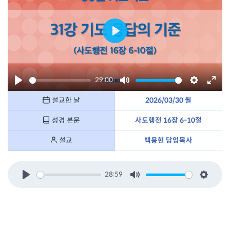
P
l
a
29:00
y
P
M
S
E
설교한 날
2026/03/30 월
l
u
e
n
a
t
t
t
성경 본문
사도행전 16장 6-10절
y
e
t
e
설교
백용현 담임목사
i
r
n
f
g
u
28:59
P
M
S
s
l
l
u
e
l
a
t
t
s
y
e
t