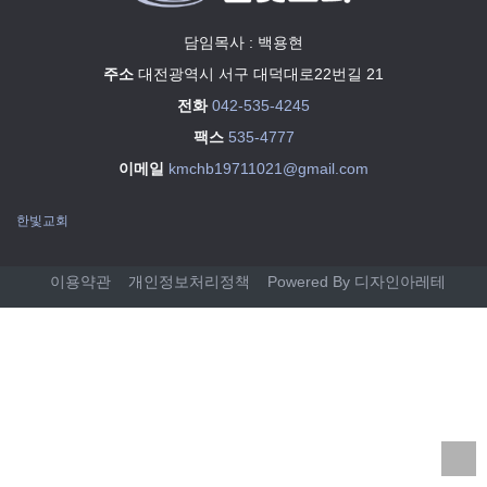
담임목사 : 백용현
주소
대전광역시 서구 대덕대로22번길 21
전화
042-535-4245
팩스
535-4777
이메일
kmchb19711021@gmail.com
한빛교회
이용약관
개인정보처리정책
Powered By 디자인아레테