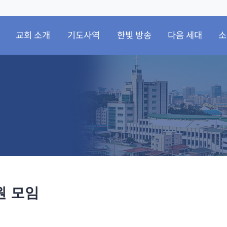
교회 소개
기도사역
한빛 방송
다음 세대
소
원 모임