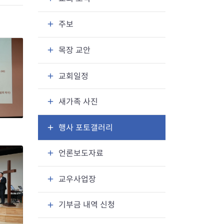
주보
목장 교안
교회일정
새가족 사진
행사 포토갤러리
언론보도자료
교우사업장
기부금 내역 신청