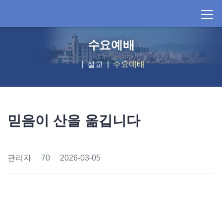
수요예배
설교
수요예배
믿음이 산을 옮깁니다
관리자
70
2026-03-05