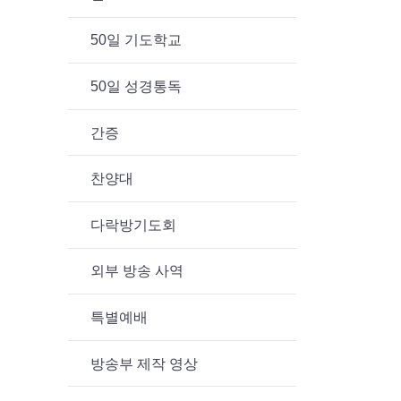
50일 기도학교
50일 성경통독
간증
찬양대
다락방기도회
외부 방송 사역
특별예배
방송부 제작 영상