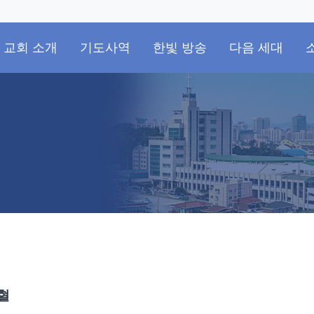
교회 소개
기도사역
한빛 방송
다음 세대
혈