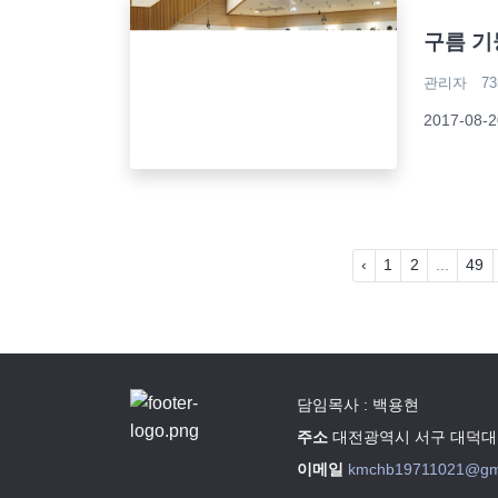
구름 기
관리자
73
2017-08
‹
1
2
...
49
담임목사 : 백용현
주소
대전광역시 서구 대덕대로
이메일
kmchb19711021@gm