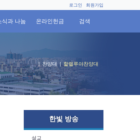
로그인
회원가입
소식과 나눔
온라인헌금
검색
찬양대
할렐루야찬양대
한빛 방송
설교