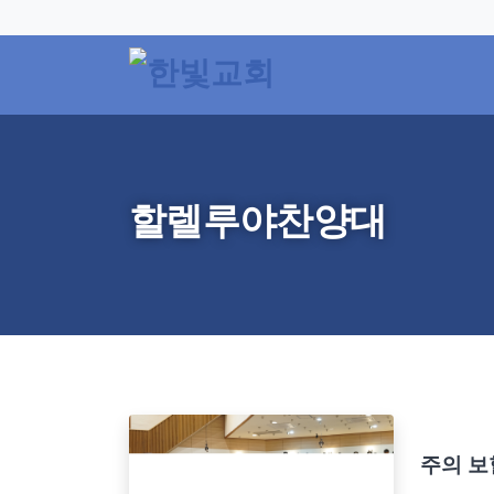
할렐루야찬양대
주의 보