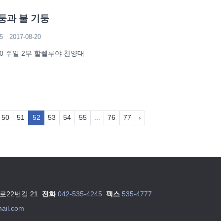
둥과 불 기둥
5
2017-08-20
-20 주일 2부 할렐루야 찬양대
50
51
52
53
54
55
...
76
77
›
22번길 21
전화
042-535-4245
팩스
535-4777
ail.com