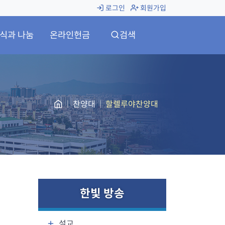
로그인
회원가입
식과 나눔
온라인헌금
검색
찬양대
할렐루야찬양대
한빛 방송
설교