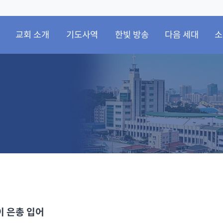
교회 소개
기도사역
한빛 방송
다음 세대
소
이 은총 입어