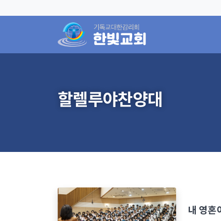
할렐루야찬양대
내 영혼