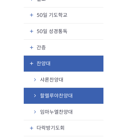
50일 기도학교
50일 성경통독
간증
찬양대
샤론찬양대
할렐루야찬양대
임마누엘찬양대
다락방기도회