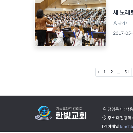
새 노래
관리자
2017-05
‹
1
2
...
51
담임목사 : 백
주소
대전광역시
이메일
kmchb