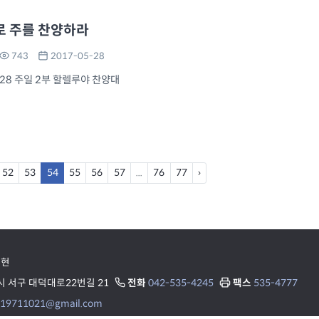
로 주를 찬양하라
743
2017-05-28
-28 주일 2부 할렐루야 찬양대
52
53
54
55
56
57
...
76
77
›
용현
 서구 대덕대로22번길 21
전화
042-535-4245
팩스
535-4777
19711021@gmail.com