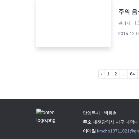
주의 음
관리자
1,
2015-12
‹
1
2
...
64
담임목사 : 백용현
주소
대전광역시 서구 대덕대로
이메일
kmchb19711021@gm