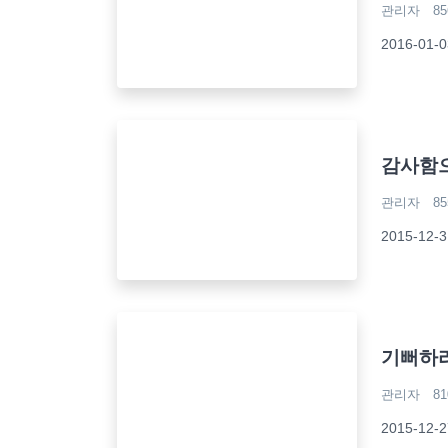
관리자
85
2016-01
감사함으
관리자
85
2015-1
기뻐하라
관리자
81
2015-12