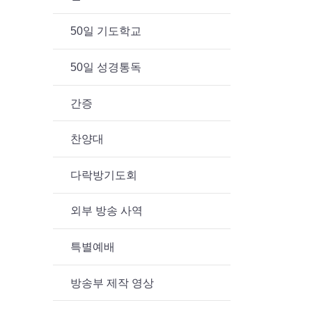
50일 기도학교
50일 성경통독
간증
찬양대
다락방기도회
외부 방송 사역
특별예배
방송부 제작 영상