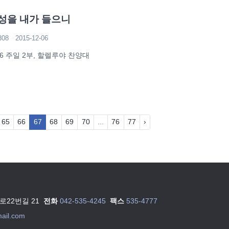
성을 내가 들으니
308
2015-12-06
-06 주일 2부, 할렐루야 찬양대
65
66
67
68
69
70
...
76
77
›
22번길 21
전화
042-535-4245
팩스
535-4777
ail.com