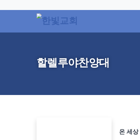
할렐루야찬양대
온 세상