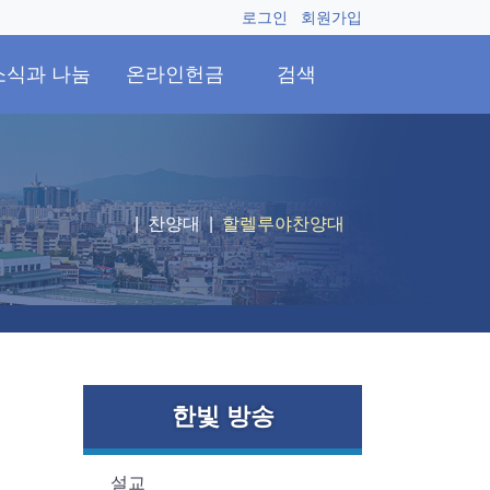
로그인
회원가입
소식과 나눔
온라인헌금
검색
찬양대
할렐루야찬양대
한빛 방송
설교