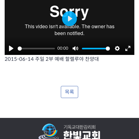
P
l
a
00:00
y
P
M
S
E
2015-06-14 주일 2부 예배 할렐루야 찬양대
l
u
e
n
a
t
t
t
y
e
t
e
i
r
목록
n
f
g
u
s
l
l
s