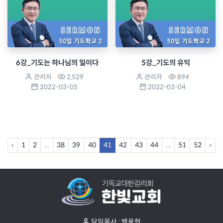
6강_기도는 하나님의 일이다
5강_기도의 유익
관리자
2,529
관리자
894
2022-03-05
2022-03-04
‹
1
2
...
38
39
40
41
42
43
44
...
51
52
›
담임목사 : 백용현