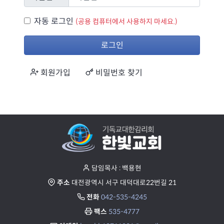
자동 로그인
자동 로그인
(공용 컴퓨터에서 사용하지 마세요.)
로그인
회원가입
비밀번호 찾기
담임목사 : 백용현
주소
대전광역시 서구 대덕대로22번길 21
전화
042-535-4245
팩스
535-4777