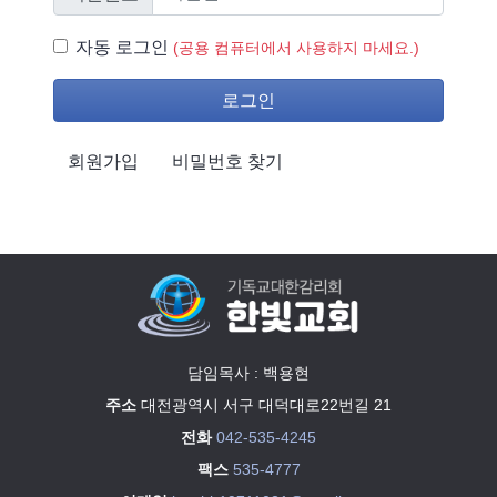
자동 로그인
자동 로그인
(공용 컴퓨터에서 사용하지 마세요.)
로그인
회원가입
비밀번호 찾기
담임목사 : 백용현
주소
대전광역시 서구 대덕대로22번길 21
전화
042-535-4245
팩스
535-4777