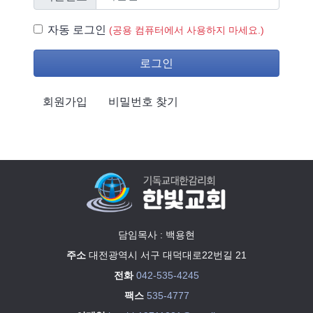
자동 로그인
자동 로그인
(공용 컴퓨터에서 사용하지 마세요.)
로그인
회원가입
비밀번호 찾기
담임목사 : 백용현
주소
대전광역시 서구 대덕대로22번길 21
전화
042-535-4245
팩스
535-4777